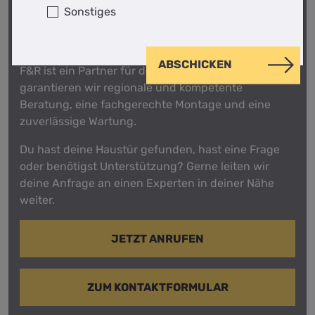
Sonstiges
DEIN WEG ZUR TRAUMTÜR
ABSCHICKEN
F&R ist ein Partner für den Fachhandel. So
garantieren wir regionale und kompetente
Beratung, eine fachgerechte Montage und eine
zuverlässige Wartung.
Du hast deine Haustür gefunden, hast eine Frage
oder benötigst Unterstützung? Gerne leiten wir
deine Anfrage an einen Experten in deiner Nähe
weiter.
JETZT ANRUFEN
ZUM KONTAKTFORMULAR