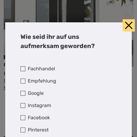
Wie seid ihr auf uns
aufmerksam geworden?
Columbus AKR-ES
Fachhandel
Einsatzfüllung in Schwarzgrau mit
Empfehlung
Sandstrahlverglasung Neo und
Stangengriff Georgia 1330mm
Google
Instagram
Facebook
Pinterest