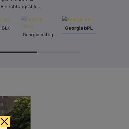
n Einrichtungsstilen
a GLK
Georgia bPL
Georgia A
Georgia mittig