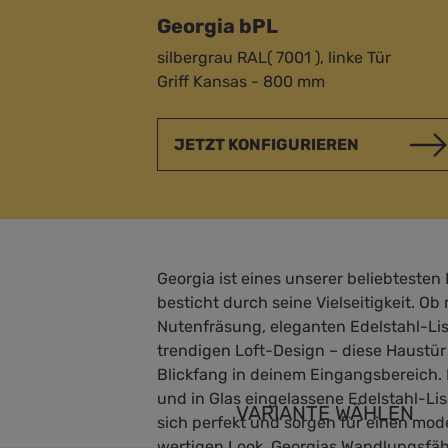
Georgia bPL
silbergrau RAL( 7001 ), linke Tür
Griff Kansas - 800 mm
JETZT KONFIGURIEREN
Georgia ist eines unserer beliebtesten
besticht durch seine Vielseitigkeit. Ob 
Nutenfräsung, eleganten Edelstahl-Li
trendigen Loft-Design – diese Haustür i
Blickfang in deinem Eingangsbereich. 
und in Glas eingelassene Edelstahl-L
VARIANTE WÄHLEN
sich perfekt und sorgen für einen mo
wertigen Look. Georgias Wandlungsfäh