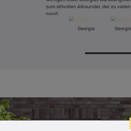
zum stilvollen Allrounder, der zu viele
passt.
Georgia
Georgi