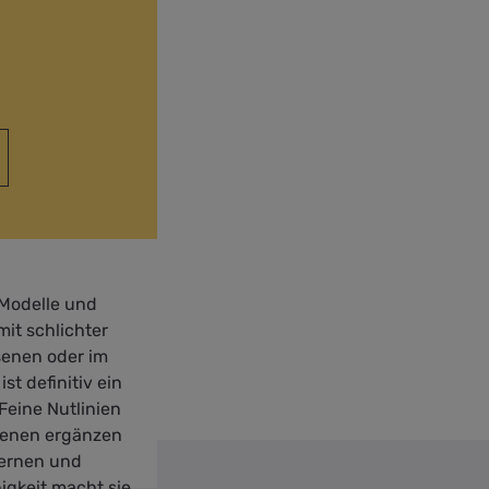
 Modelle und
mit schlichter
senen oder im
st definitiv ein
Feine Nutlinien
isenen ergänzen
dernen und
igkeit macht sie