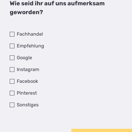
Wie seid ihr auf uns aufmerksam
geworden?
Fachhandel
Empfehlung
Google
Instagram
Facebook
Pinterest
Sonstiges
satzfüllung mit Sandstrahlverglasung Senso und
tenteilverglasung und unserem Stangengriff
400 mm