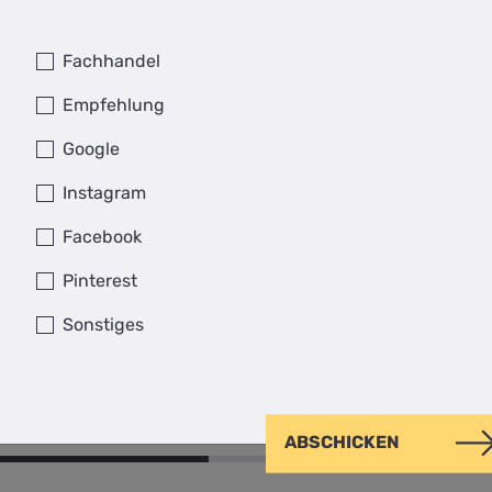
Fachhandel
Empfehlung
Google
Instagram
Facebook
Pinterest
-ES
Sonstiges
 in Anthrazitgrau feinstruktur mit Klarglas und
 Georgia 1400mm
ABSCHICKEN