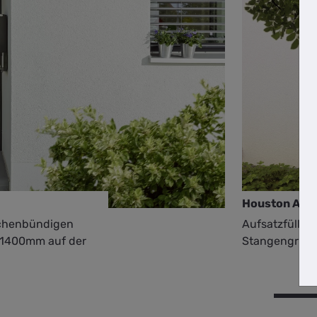
Houston AKR
lächenbündigen
Aufsatzfüllung
n 1400mm auf der
Stangengriff