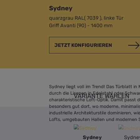
Sydney
quarzgrau RAL( 7039 ), linke Tür
Griff Avanti (90) - 1400 mm
JETZT KONFIGURIEREN
Sydney liegt voll im Trend! Das Türblatt in 
durch die Lisenen in Edelstahl oder Schwar
VARIANTE WÄHLEN
charakteristische Loft-Optik. Damit passt 
besonders gut dort, wo moderne, minimalis
industrielle Architekturstile dominieren, wi
Lofts, umgebauten Hallen und modernen 
Sydney
Sydne