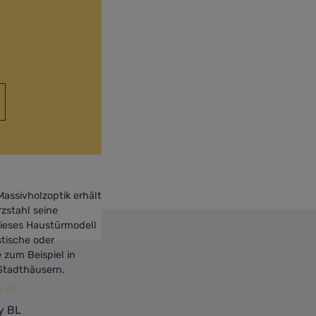
Massivholzoptik erhält
zstahl seine
dieses Haustürmodell
tische oder
e zum Beispiel in
Stadthäusern.
y BL