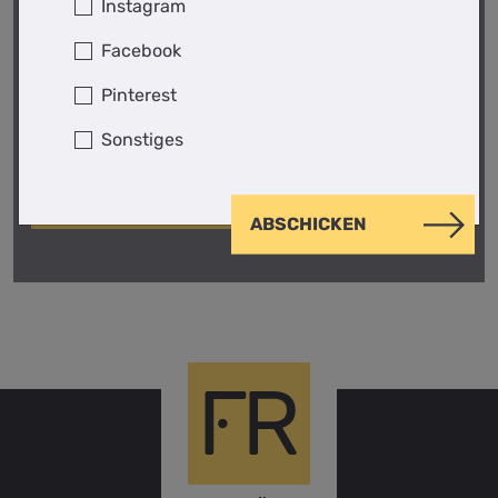
Instagram
oder benötigst Unterstützung? Gerne leiten wir
deine Anfrage an einen Experten in deiner Nähe
Facebook
weiter.
Pinterest
JETZT ANRUFEN
Sonstiges
ZUM KONTAKTFORMULAR
ABSCHICKEN