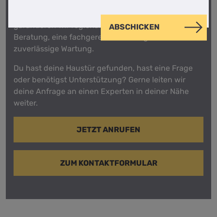
F&R ist ein Partner für den Fachhandel. So
garantieren wir regionale und kompetente
ABSCHICKEN
Beratung, eine fachgerechte Montage und eine
zuverlässige Wartung.
Du hast deine Haustür gefunden, hast eine Frage
oder benötigst Unterstützung? Gerne leiten wir
deine Anfrage an einen Experten in deiner Nähe
weiter.
JETZT ANRUFEN
ZUM KONTAKTFORMULAR