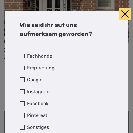
Wie seid ihr auf uns
aufmerksam geworden?
Salerno TGSA
Einsatzfüllung in Weiß mit Klarglas und
Fachhandel
Stoßgriff Manhattan
Empfehlung
Google
Instagram
Facebook
Pinterest
Sonstiges
DEIN WEG ZUR TRAUMTÜR