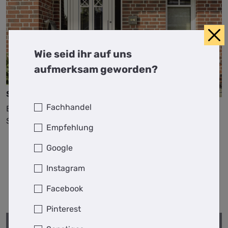
Wie seid ihr auf uns
aufmerksam geworden?
Salerno TGSA
Fachhandel
Einsatzfüllung in Weiß mit Klarglas und
Stoßgriff Manhattan
Empfehlung
Google
Instagram
Facebook
Pinterest